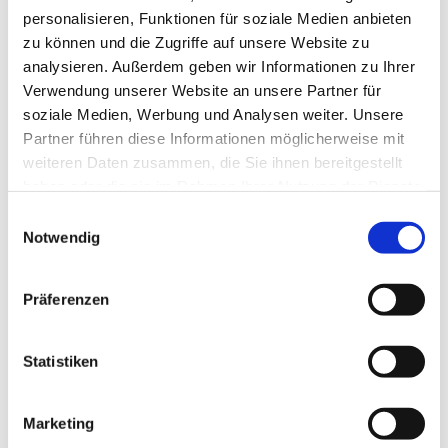
Aufbrechen veralteter
personalisieren, Funktionen für soziale Medien anbieten
Strukturen, aber nicht mit der
zu können und die Zugriffe auf unsere Website zu
Abrissbirne.
„Ich setze auf
analysieren. Außerdem geben wir Informationen zu Ihrer
Verwendung unserer Website an unsere Partner für
Expertise, Empathie und
soziale Medien, Werbung und Analysen weiter. Unsere
Stehvermöge
n
– gewürzt mit
Partner führen diese Informationen möglicherweise mit
einer Prise Humor.“
Als gut
weiteren Daten zusammen, die Sie ihnen bereitgestellt
vernetzte Rednerin stehe ich
haben oder die sie im Rahmen Ihrer Nutzung der Dienste
im Dialog mit
gesammelt haben.
Einwilligungsauswahl
Entscheider*innen und
Notwendig
Führungskräften aus Kultur,
Lehre, Politik sowie
Präferenzen
Immobilienwirtschaft. Intensive
Kontakte pflege ich zu
Statistiken
Innenarchitektur- und
Architekturbranche.
Marketing